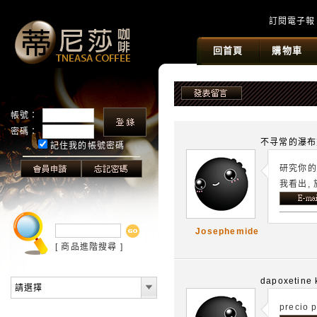
訂閱電子報
回首頁
購物車
帳號：
密碼：
不寻常的瀑布
記住我的帳號密碼
研究你的
我看出,
Josephemide
[
商品進階搜尋
]
dapoxetine 
請選擇
precio 