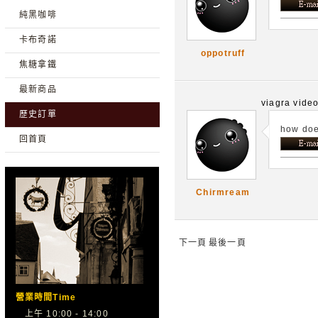
純黑咖啡
卡布奇諾
oppotruff
焦糖拿鐵
最新商品
viagra vide
歷史訂單
how doe
回首頁
Chirmream
下一頁
最後一頁
營業時間Time
上午 10:00 - 14:00