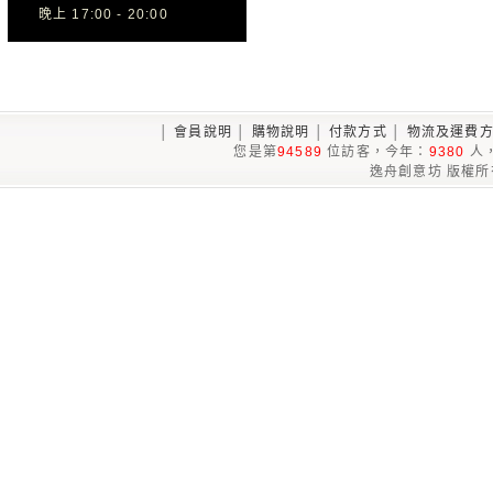
晚上 17:00 - 20:00
│
會員說明
│
購物說明
│
付款方式
│
物流及運費
您是第
94589
位訪客，今年：
9380
人
逸舟創意坊 版權所有© 2